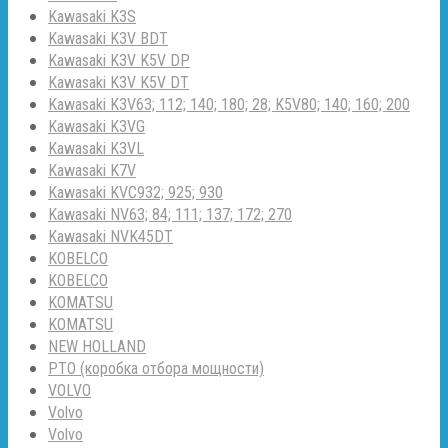
Kawasaki K3S
Kawasaki K3V BDT
Kawasaki K3V K5V DP
Kawasaki K3V K5V DT
Kawasaki K3V63; 112; 140; 180; 28; K5V80; 140; 160; 200
Kawasaki K3VG
Kawasaki K3VL
Kawasaki K7V
Kawasaki KVC932; 925; 930
Kawasaki NV63; 84; 111; 137; 172; 270
Kawasaki NVK45DT
KOBELCO
KOBELCO
KOMATSU
KOMATSU
NEW HOLLAND
PTO (коробка отбора мощности)
VOLVO
Volvo
Volvo