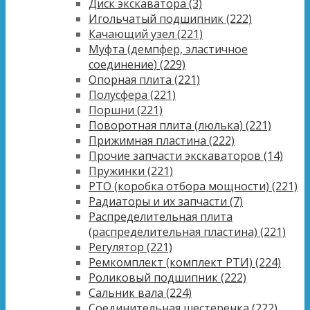
Диск экскаватора
(3)
Игольчатый подшипник
(222)
Качающий узел
(221)
Муфта (демпфер, эластичное
соединение)
(229)
Опорная плита
(221)
Полусфера
(221)
Поршни
(221)
Поворотная плита (люлька)
(221)
Прижимная пластина
(222)
Прочие запчасти экскаваторов
(14)
Пружинки
(221)
PTO (коробка отбора мощности)
(221)
Радиаторы и их запчасти
(7)
Распределительная плита
(распределительная пластина)
(221)
Регулятор
(221)
Ремкомплект (комплект РТИ)
(224)
Роликовый подшипник
(222)
Сальник вала
(224)
Соединительная шестеренка
(222)