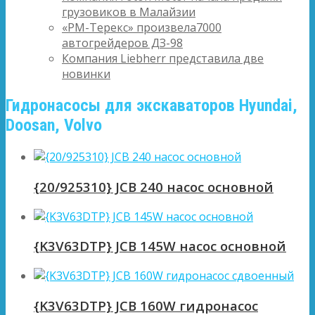
грузовиков в Малайзии
«РМ-Терекс» произвела7000
автогрейдеров ДЗ-98
Компания Liebherr представила две
новинки
Гидронасосы для экскаваторов Hyundai,
Doosan, Volvo
{20/925310} JCB 240 насос основной
{K3V63DTP} JCB 145W насос основной
{K3V63DTP} JCB 160W гидронасос