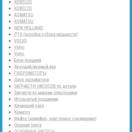
KOBELCO
KOBELCO
KOMATSU
KOMATSU
NEW HOLLAND
PTO (коробка отбора мощности)
VOLVO
Volvo
Volvo
Блок поршней
Ведущий/ведмый вал
ГИДРОМОТОРЫ
Диск экскаватора
ЗАПЧАСТИ НАСОСОВ по детали
Запчасти по маркам спецтехники
Игольчатый подшипник
Качающий узел
Коматсу
Муфта (демпфер, эластичное соединение)
Опорная плита
ОСНОВНЫЕ НАСОСЫ