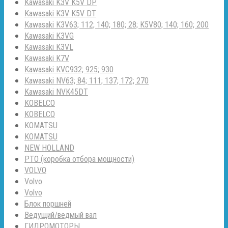
Kawasaki K3V K5V DP
Kawasaki K3V K5V DT
Kawasaki K3V63; 112; 140; 180; 28; K5V80; 140; 160; 200
Kawasaki K3VG
Kawasaki K3VL
Kawasaki K7V
Kawasaki KVC932; 925; 930
Kawasaki NV63; 84; 111; 137; 172; 270
Kawasaki NVK45DT
KOBELCO
KOBELCO
KOMATSU
KOMATSU
NEW HOLLAND
PTO (коробка отбора мощности)
VOLVO
Volvo
Volvo
Блок поршней
Ведущий/ведмый вал
ГИДРОМОТОРЫ