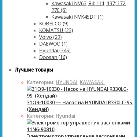
Kawasaki NV63; 84; 111; 137; 172;
270
(6)
Kawasaki NVK45DT
(1)
KOBELCO
(9)
KOMATSU
(23)
Volvo
(29)
DAEWOO
(1)
Hyundai
(345)
Doosan
(16)
Лучшие товары
Категории:
HYUNDAI
,
KAWASAKI
31Q9-10030 — Насос на HYUNDAI R330LC-9S.
(Хендай)
Категории:
Hyundai
Электромотор управления заслонками