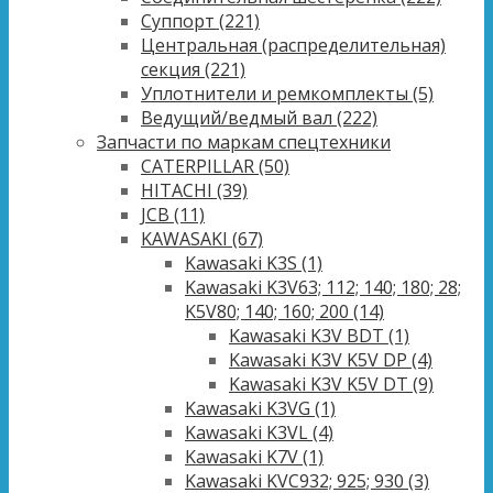
Суппорт
(221)
Центральная (распределительная)
секция
(221)
Уплотнители и ремкомплекты
(5)
Ведущий/ведмый вал
(222)
Запчасти по маркам спецтехники
CATERPILLAR
(50)
HITACHI
(39)
JCB
(11)
KAWASAKI
(67)
Kawasaki K3S
(1)
Kawasaki K3V63; 112; 140; 180; 28;
K5V80; 140; 160; 200
(14)
Kawasaki K3V BDT
(1)
Kawasaki K3V K5V DP
(4)
Kawasaki K3V K5V DT
(9)
Kawasaki K3VG
(1)
Kawasaki K3VL
(4)
Kawasaki K7V
(1)
Kawasaki KVC932; 925; 930
(3)