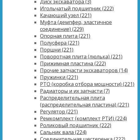
Диск экскаватора
(3)
Игольчатый подшипник
(222)
Качающий узел
(221)
Муфта (демпфер, эластичное
соединение)
(229)
Опорная плита
(221)
Полусфера
(221)
Поршни
(221)
Поворотная плита (люлька)
(221)
Прижимная пластина
(222)
Прочие запчасти экскаваторов
(14)
Пружинки
(221)
PTO (коробка отбора мощности)
(221)
Радиаторы и их запчасти
(7)
Распределительная плита
(распределительная пластина)
(221)
Регулятор
(221)
Ремкомплект (комплект РТИ)
(224)
Роликовый подшипник
(222)
Сальник вала
(224)
Соединительная шестеренка
(222)