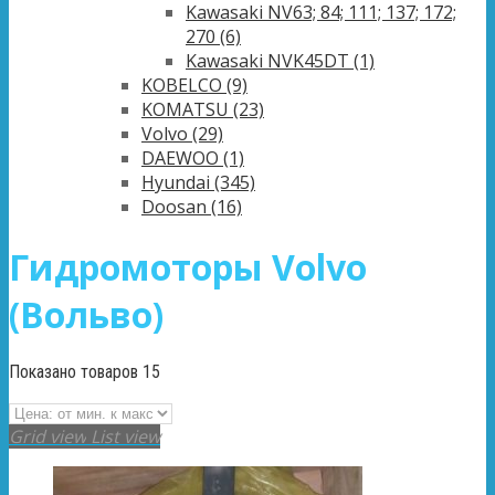
Kawasaki NV63; 84; 111; 137; 172;
270
(6)
Kawasaki NVK45DT
(1)
KOBELCO
(9)
KOMATSU
(23)
Volvo
(29)
DAEWOO
(1)
Hyundai
(345)
Doosan
(16)
Гидромоторы Volvo
(Вольво)
Показано товаров 15
Grid view
List view