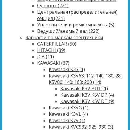
Суппорт
(221)
Центральная (распределительная)
секция
(221)
Уплотнители и ремкомплекты
(5)
Ведущий/ведмый вал
(222)
Запчасти по маркам спецтехники
CATERPILLAR
(50)
HITACHI
(39)
JCB
(11)
KAWASAKI
(67)
Kawasaki K3S
(1)
Kawasaki K3V63; 112; 140; 180; 28;
K5V80; 140; 160; 200
(14)
Kawasaki K3V BDT
(1)
Kawasaki K3V K5V DP
(4)
Kawasaki K3V K5V DT
(9)
Kawasaki K3VG
(1)
Kawasaki K3VL
(4)
Kawasaki K7V
(1)
Kawasaki KVC932; 925; 930
(3)