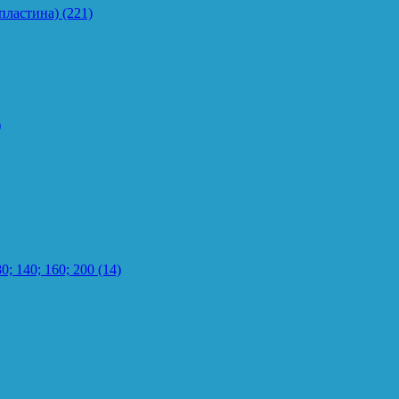
пластина)
(221)
)
0; 140; 160; 200
(14)