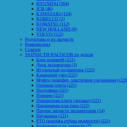
HYUNDAI
(264)
JCB
(46)
KAWASAKI
(124)
KOBELCO
(2)
KOMATSU
(112)
NEW HOLLAND
(0)
VOLVO
(122)
Редукторы и их запчасти
Ремкомплект
Стартер
ЗАПЧАСТИ НАСОСОВ по детали
Блок поршней
(221)
Диск экскаватора
(3)
Игольчатый подшипник
(222)
Качающий узел
(221)
Муфта (демпфер, эластичное соединение)
(229
Опорная плита
(221)
Полусфера
(221)
Поршни
(221)
Поворотная плита (люлька)
(221)
Прижимная пластина
(222)
Прочие запчасти экскаваторов
(14)
Пружинки
(221)
PTO (коробка отбора мощности)
(221)
Радиаторы и их запчасти
(7)