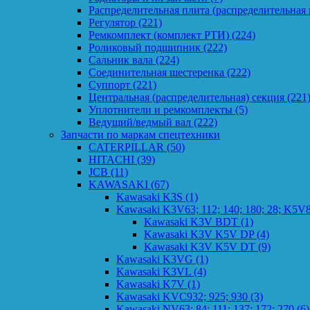
Распределительная плита (распределительная 
Регулятор
(221)
Ремкомплект (комплект РТИ)
(224)
Роликовый подшипник
(222)
Сальник вала
(224)
Соединительная шестеренка
(222)
Суппорт
(221)
Центральная (распределительная) секция
(221
Уплотнители и ремкомплекты
(5)
Ведущий/ведмый вал
(222)
Запчасти по маркам спецтехники
CATERPILLAR
(50)
HITACHI
(39)
JCB
(11)
KAWASAKI
(67)
Kawasaki K3S
(1)
Kawasaki K3V63; 112; 140; 180; 28; K5V8
Kawasaki K3V BDT
(1)
Kawasaki K3V K5V DP
(4)
Kawasaki K3V K5V DT
(9)
Kawasaki K3VG
(1)
Kawasaki K3VL
(4)
Kawasaki K7V
(1)
Kawasaki KVC932; 925; 930
(3)
Kawasaki NV63; 84; 111; 137; 172; 270
(6)