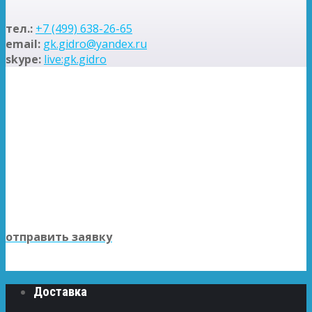
тел.:
+7 (499) 638-26-65
email:
gk.gidro@yandex.ru
skype:
live:gk.gidro
НЕ НАШЛИ СВОЙ
ГИДРОНАСОС?
отправьте нам заявку и получите
скидку 5% от прайса
отправить заявку
Доставка