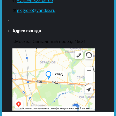
✆
+7 (499) 322-06-00
✉
gk.gidro@yandex.ru
Адрес склада
г.Москва, Сигнальный проезд 16с21