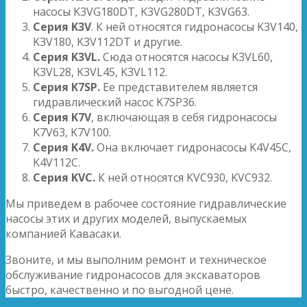
насосы K3VG180DT, K3VG280DT, K3VG63.
Серия
K
3
V
. К ней относятся гидронасосы K3V140,
K3V180, K3V112DT и другие.
Серия
K
3
VL
.
Сюда относятся насосы K3VL60,
K3VL28, K3VL45, K3VL112.
Серия
K
7
SP
.
Ее представителем является
гидравлический насос K7SP36.
Серия
K
7
V
, включающая в себя гидронасосы
K7V63, K7V100.
Серия
K
4
V
.
Она включает гидронасосы K4V45C,
K4V112C.
Серия
KVC
.
К ней относятся KVC930, KVC932.
Мы приведем в рабочее состояние гидравлические
насосы этих и других моделей, выпускаемых
компанией Кавасаки.
Звоните, и мы выполним ремонт и техническое
обслуживание гидронасосов для экскаваторов
быстро, качественно и по выгодной цене.