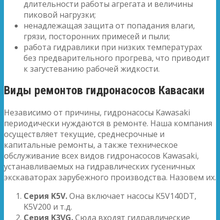
длительности работы агрегата и величины
пиковой нагрузки;
ненадлежащая защита от попадания влаги,
грязи, посторонних примесей и пыли;
работа гидравлики при низких температурах
без предварительного прогрева, что приводит
к загустеванию рабочей жидкости.
Виды ремонтов гидронасосов Кавасаки
Независимо от причины, гидронасосы Kawasaki
периодически нуждаются в ремонте. Наша компания
осуществляет текущие, среднесрочные и
капитальные ремонты, а также техническое
обслуживание всех видов гидронасосов Kawasaki,
устанавливаемых на гидравлических гусеничных
экскаваторах зарубежного производства. Назовем их.
Серия
K
5
V
.
Она включает насосы K5V140DT,
K5V200 и т.д.
Серия
K
3
VG
.
Сюда входят гидравлические