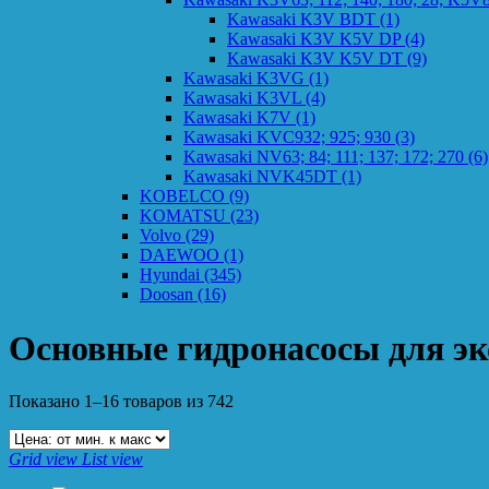
Kawasaki K3V BDT
(1)
Kawasaki K3V K5V DP
(4)
Kawasaki K3V K5V DT
(9)
Kawasaki K3VG
(1)
Kawasaki K3VL
(4)
Kawasaki K7V
(1)
Kawasaki KVC932; 925; 930
(3)
Kawasaki NV63; 84; 111; 137; 172; 270
(6)
Kawasaki NVK45DT
(1)
KOBELCO
(9)
KOMATSU
(23)
Volvo
(29)
DAEWOO
(1)
Hyundai
(345)
Doosan
(16)
Основные гидронасосы для эк
Показано 1–16 товаров из 742
Grid view
List view