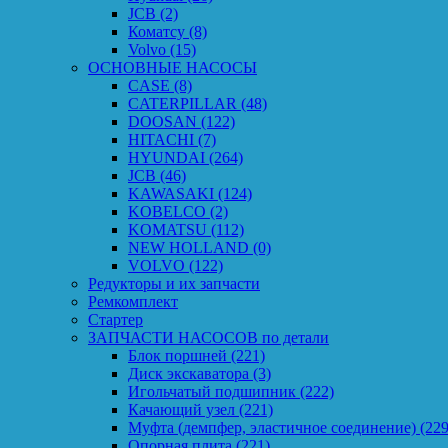
JCB
(2)
Коматсу
(8)
Volvo
(15)
ОСНОВНЫЕ НАСОСЫ
CASE
(8)
CATERPILLAR
(48)
DOOSAN
(122)
HITACHI
(7)
HYUNDAI
(264)
JCB
(46)
KAWASAKI
(124)
KOBELCO
(2)
KOMATSU
(112)
NEW HOLLAND
(0)
VOLVO
(122)
Редукторы и их запчасти
Ремкомплект
Стартер
ЗАПЧАСТИ НАСОСОВ по детали
Блок поршней
(221)
Диск экскаватора
(3)
Игольчатый подшипник
(222)
Качающий узел
(221)
Муфта (демпфер, эластичное соединение)
(229
Опорная плита
(221)