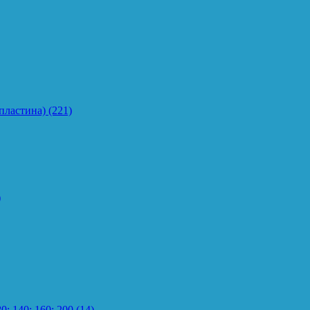
пластина)
(221)
)
0; 140; 160; 200
(14)