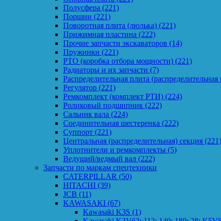
Полусфера
(221)
Поршни
(221)
Поворотная плита (люлька)
(221)
Прижимная пластина
(222)
Прочие запчасти экскаваторов
(14)
Пружинки
(221)
PTO (коробка отбора мощности)
(221)
Радиаторы и их запчасти
(7)
Распределительная плита (распределительная 
Регулятор
(221)
Ремкомплект (комплект РТИ)
(224)
Роликовый подшипник
(222)
Сальник вала
(224)
Соединительная шестеренка
(222)
Суппорт
(221)
Центральная (распределительная) секция
(221
Уплотнители и ремкомплекты
(5)
Ведущий/ведмый вал
(222)
Запчасти по маркам спецтехники
CATERPILLAR
(50)
HITACHI
(39)
JCB
(11)
KAWASAKI
(67)
Kawasaki K3S
(1)
Kawasaki K3V63; 112; 140; 180; 28; K5V8