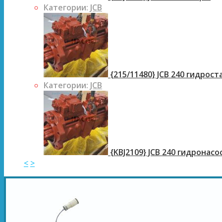
Категории:
JCB
{215/11480} JCB 240 гидрос
Категории:
JCB
{KBJ2109} JCB 240 гидронасо
<
>