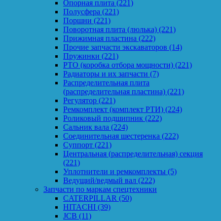
Опорная плита
(221)
Полусфера
(221)
Поршни
(221)
Поворотная плита (люлька)
(221)
Прижимная пластина
(222)
Прочие запчасти экскаваторов
(14)
Пружинки
(221)
PTO (коробка отбора мощности)
(221)
Радиаторы и их запчасти
(7)
Распределительная плита
(распределительная пластина)
(221)
Регулятор
(221)
Ремкомплект (комплект РТИ)
(224)
Роликовый подшипник
(222)
Сальник вала
(224)
Соединительная шестеренка
(222)
Суппорт
(221)
Центральная (распределительная) секция
(221)
Уплотнители и ремкомплекты
(5)
Ведущий/ведмый вал
(222)
Запчасти по маркам спецтехники
CATERPILLAR
(50)
HITACHI
(39)
JCB
(11)