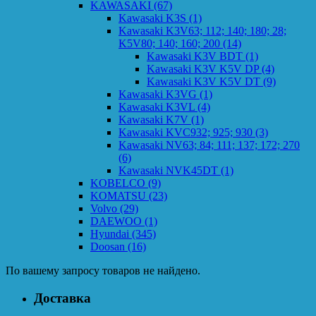
KAWASAKI
(67)
Kawasaki K3S
(1)
Kawasaki K3V63; 112; 140; 180; 28;
K5V80; 140; 160; 200
(14)
Kawasaki K3V BDT
(1)
Kawasaki K3V K5V DP
(4)
Kawasaki K3V K5V DT
(9)
Kawasaki K3VG
(1)
Kawasaki K3VL
(4)
Kawasaki K7V
(1)
Kawasaki KVC932; 925; 930
(3)
Kawasaki NV63; 84; 111; 137; 172; 270
(6)
Kawasaki NVK45DT
(1)
KOBELCO
(9)
KOMATSU
(23)
Volvo
(29)
DAEWOO
(1)
Hyundai
(345)
Doosan
(16)
По вашему запросу товаров не найдено.
Доставка