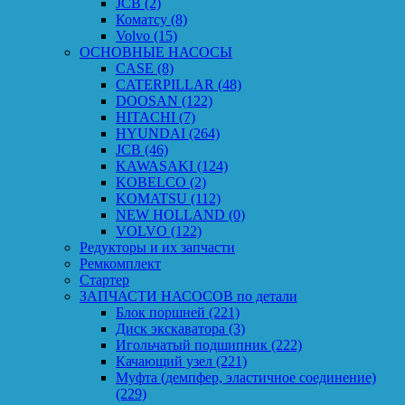
JCB
(2)
Коматсу
(8)
Volvo
(15)
ОСНОВНЫЕ НАСОСЫ
CASE
(8)
CATERPILLAR
(48)
DOOSAN
(122)
HITACHI
(7)
HYUNDAI
(264)
JCB
(46)
KAWASAKI
(124)
KOBELCO
(2)
KOMATSU
(112)
NEW HOLLAND
(0)
VOLVO
(122)
Редукторы и их запчасти
Ремкомплект
Стартер
ЗАПЧАСТИ НАСОСОВ по детали
Блок поршней
(221)
Диск экскаватора
(3)
Игольчатый подшипник
(222)
Качающий узел
(221)
Муфта (демпфер, эластичное соединение)
(229)