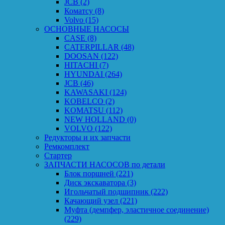
JCB
(2)
Коматсу
(8)
Volvo
(15)
ОСНОВНЫЕ НАСОСЫ
CASE
(8)
CATERPILLAR
(48)
DOOSAN
(122)
HITACHI
(7)
HYUNDAI
(264)
JCB
(46)
KAWASAKI
(124)
KOBELCO
(2)
KOMATSU
(112)
NEW HOLLAND
(0)
VOLVO
(122)
Редукторы и их запчасти
Ремкомплект
Стартер
ЗАПЧАСТИ НАСОСОВ по детали
Блок поршней
(221)
Диск экскаватора
(3)
Игольчатый подшипник
(222)
Качающий узел
(221)
Муфта (демпфер, эластичное соединение)
(229)