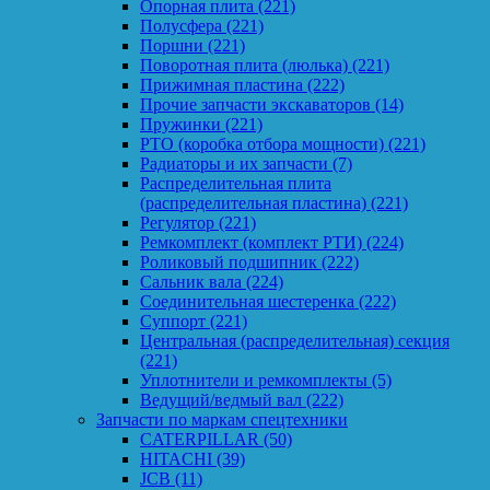
Опорная плита
(221)
Полусфера
(221)
Поршни
(221)
Поворотная плита (люлька)
(221)
Прижимная пластина
(222)
Прочие запчасти экскаваторов
(14)
Пружинки
(221)
PTO (коробка отбора мощности)
(221)
Радиаторы и их запчасти
(7)
Распределительная плита
(распределительная пластина)
(221)
Регулятор
(221)
Ремкомплект (комплект РТИ)
(224)
Роликовый подшипник
(222)
Сальник вала
(224)
Соединительная шестеренка
(222)
Суппорт
(221)
Центральная (распределительная) секция
(221)
Уплотнители и ремкомплекты
(5)
Ведущий/ведмый вал
(222)
Запчасти по маркам спецтехники
CATERPILLAR
(50)
HITACHI
(39)
JCB
(11)