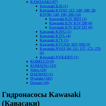
KAWASAKI
(67)
Kawasaki K3S
(1)
Kawasaki K3V63; 112; 140; 180; 28;
K5V80; 140; 160; 200
(14)
Kawasaki K3V BDT
(1)
Kawasaki K3V K5V DP
(4)
Kawasaki K3V K5V DT
(9)
Kawasaki K3VG
(1)
Kawasaki K3VL
(4)
Kawasaki K7V
(1)
Kawasaki KVC932; 925; 930
(3)
Kawasaki NV63; 84; 111; 137; 172; 270
(6)
Kawasaki NVK45DT
(1)
KOBELCO
(9)
KOMATSU
(23)
Volvo
(29)
DAEWOO
(1)
Hyundai
(345)
Doosan
(16)
Гидронасосы Kawasaki
(Кавасаки)