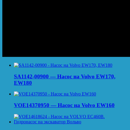
SA1142-00900 — Насос на Volvo EW170,
EW180
VOE14370950 — Насос на Volvo EW160