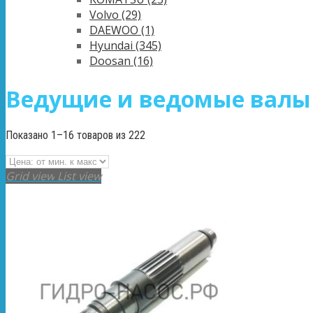
Volvo
(29)
DAEWOO
(1)
Hyundai
(345)
Doosan
(16)
Ведущие и ведомые валы 
Показано 1–16 товаров из 222
Grid view
List view