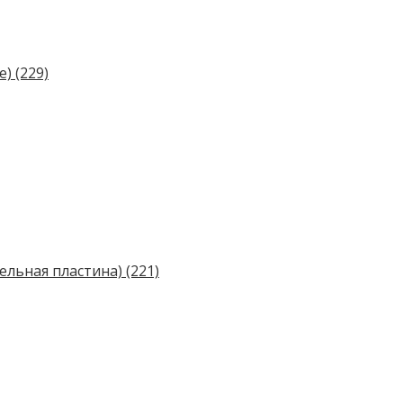
е)
(229)
ельная пластина)
(221)