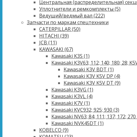
Центральная (распределительная) секц
Уплотнители и ремкомплекты
(5)
Ведущий/ведмый вал
(222)
Запчасти по маркам спецтехники
CATERPILLAR
(50)
HITACHI
(39)
JCB
(11)
KAWASAKI
(67)
Kawasaki K3S
(1)
Kawasaki K3V63; 112; 140; 180; 28; K5V
Kawasaki K3V BDT
(1)
Kawasaki K3V K5V DP
(4)
Kawasaki K3V K5V DT
(9)
Kawasaki K3VG
(1)
Kawasaki K3VL
(4)
Kawasaki K7V
(1)
Kawasaki KVC932; 925; 930
(3)
Kawasaki NV63; 84; 111; 137; 172; 270
Kawasaki NVK45DT
(1)
KOBELCO
(9)
KOMATSU
(23)