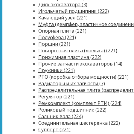
Диск экскаватора
(3)
Игольчатый подшипник
(222)
Качающий узел
(221)
Муфта (демпфер, эластичное соединени
Опорная плита
(221)
Полусфера
(221)
Поршни
(221)
Поворотная плита (люлька)
(221)
Прижимная пластина
(222)
Прочие запчасти экскаваторов
(14)
Пружинки
(221)
PTO (коробка отбора мощности)
(221)
Радиаторы и их запчасти
(7)
Распределительная плита (распределит
Регулятор
(221)
Ремкомплект (комплект РТИ)
(224)
Роликовый подшипник
(222)
Сальник вала
(224)
Соединительная шестеренка
(222)
Суппорт
(221)