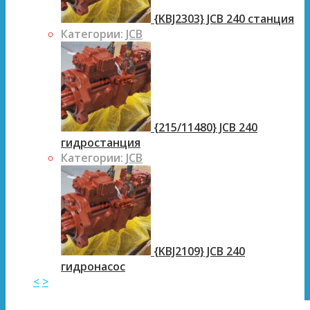
{KBJ2303} JCB 240 станция
Категории:
JCB
{215/11480} JCB 240
гидростанция
Категории:
JCB
{KBJ2109} JCB 240
гидронасос
<
>