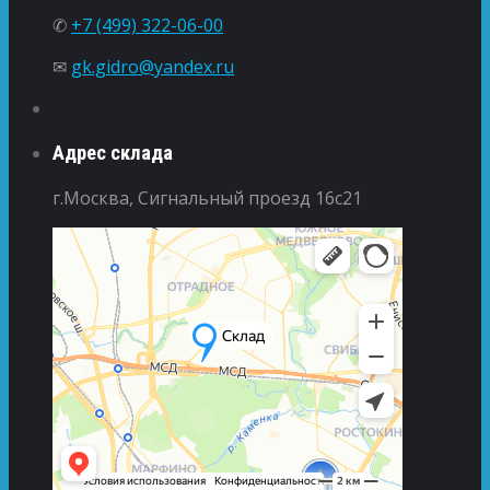
✆
+7 (499) 322-06-00
✉
gk.gidro@yandex.ru
Адрес склада
г.Москва, Сигнальный проезд 16с21