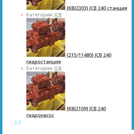
{KBJ2303} JCB 240 станция
Категории:
JCB
{215/11480} JCB 240
гидростанция
Категории:
JCB
{KBJ2109} JCB 240
гидронасос
<
>