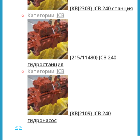
{KBJ2303} JCB 240 станция
Категории:
JCB
{215/11480} JCB 240
гидростанция
Категории:
JCB
{KBJ2109} JCB 240
гидронасос
<
>