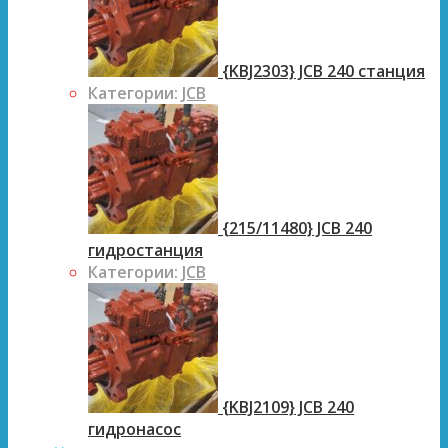
{KBJ2303} JCB 240 станция
Категории:
JCB
{215/11480} JCB 240
гидростанция
Категории:
JCB
{KBJ2109} JCB 240
гидронасос