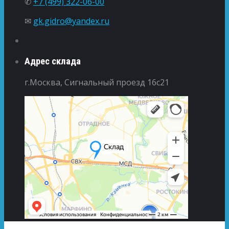
✆
+7 (499) 322-06-00
✉
gk.gidro@yandex.ru
Адрес склада
г.Москва, Сигнальный проезд 16с21