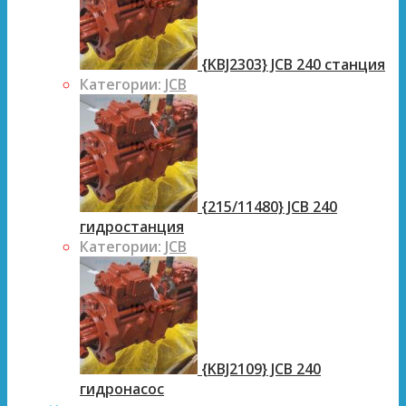
{KBJ2303} JCB 240 станция
Категории:
JCB
{215/11480} JCB 240
гидростанция
Категории:
JCB
{KBJ2109} JCB 240
гидронасос