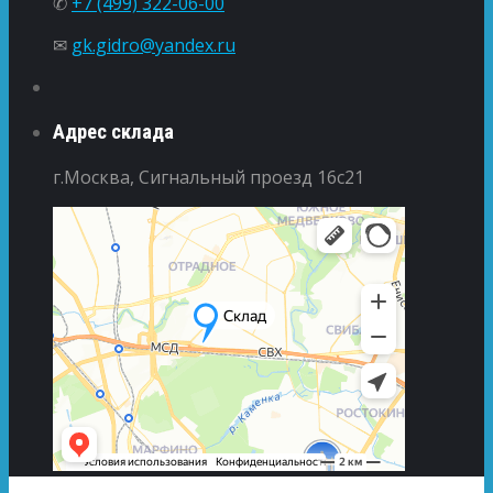
✆
+7 (499) 322-06-00
✉
gk.gidro@yandex.ru
Адрес склада
г.Москва, Сигнальный проезд 16с21