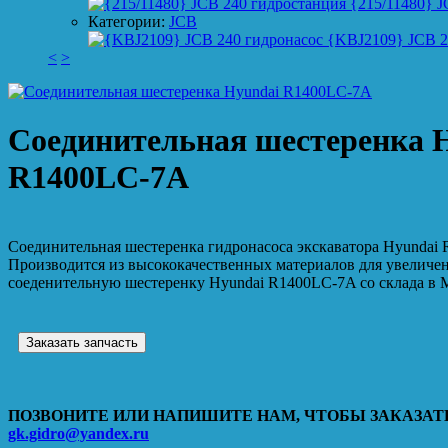
{215/11480} J
Категории:
JCB
{KBJ2109} JCB 2
<
>
Соединительная шестеренка 
R1400LC-7A
Соединительная шестеренка гидронасоса экскаватора Hyundai
Производится из высококачественных материалов для увеличе
соеденительную шестеренку Hyundai R1400LC-7A со склада в М
Заказать запчасть
ПОЗВОНИТЕ ИЛИ НАПИШИТЕ НАМ, ЧТОБЫ ЗАКАЗАТЬ
gk.gidro@yandex.ru