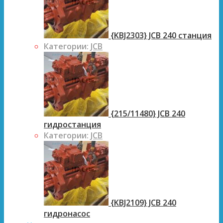
{KBJ2303} JCB 240 станция
Категории:
JCB
{215/11480} JCB 240
гидростанция
Категории:
JCB
{KBJ2109} JCB 240
гидронасос