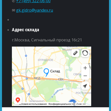
✆
+7 (499) 322-06-00
✉
gk.gidro@yandex.ru
Адрес склада
г.Москва, Сигнальный проезд 16с21