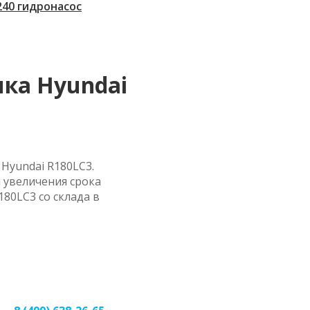
 240 гидронасос
ка Hyundai
Hyundai R180LC3.
 увеличения срока
80LC3 со склада в