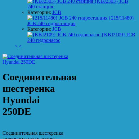
{KBJ2303} JCB
240 станция
Категории:
JCB
{215/11480}
JCB 240 гидростанция
Категории:
JCB
{KBJ2109} JCB
240 гидронасос
<
>
Соединительная
шестеренка
Hyundai
250DE
Соединительная шестеренка
гидронасоса экскаватора