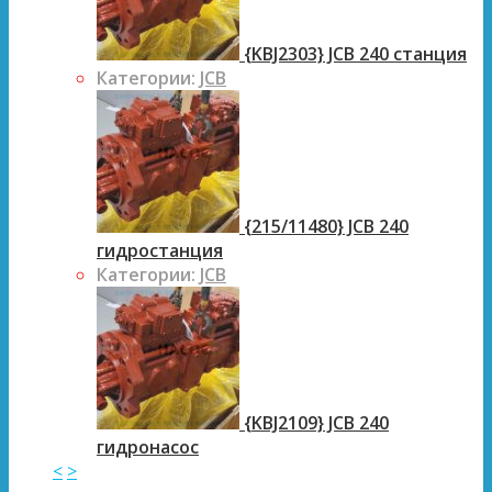
{KBJ2303} JCB 240 станция
Категории:
JCB
{215/11480} JCB 240
гидростанция
Категории:
JCB
{KBJ2109} JCB 240
гидронасос
<
>