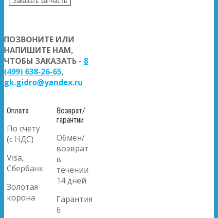
Заказать запчасть
ПОЗВОНИТЕ ИЛИ
НАПИШИТЕ НАМ,
ЧТОБЫ ЗАКАЗАТЬ -
8
(499) 638-26-65
,
gk.gidro@yandex.ru
Оплата
Возврат/
гарантии
По счету
Обмен/
(с НДС)
возврат
Visa,
в
Сбербанк
течении
14 дней
Золотая
корона
Гарантия
6