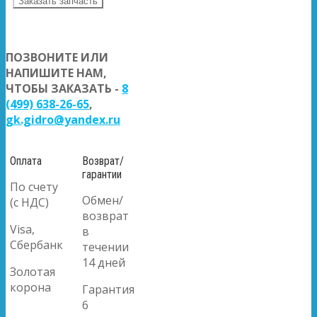
Заказать запчасть
ПОЗВОНИТЕ ИЛИ
НАПИШИТЕ НАМ,
ЧТОБЫ ЗАКАЗАТЬ -
8
(499) 638-26-65
,
gk.gidro@yandex.ru
Оплата
Возврат/
гарантии
По счету
Обмен/
(с НДС)
возврат
Visa,
в
Сбербанк
течении
14 дней
Золотая
корона
Гарантия
6