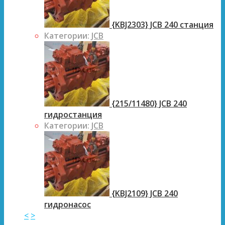
{KBJ2303} JCB 240 станция
Категории:
JCB
{215/11480} JCB 240
гидростанция
Категории:
JCB
{KBJ2109} JCB 240
гидронасос
<
>