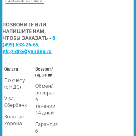
Заказать запчасть
ПОЗВОНИТЕ ИЛИ
НАПИШИТЕ НАМ,
ЧТОБЫ ЗАКАЗАТЬ -
8
(499) 638-26-65
,
gk.gidro@yandex.ru
Оплата
Возврат/
гарантии
По счету
Обмен/
(с НДС)
возврат
Visa,
в
Сбербанк
течении
14 дней
Золотая
корона
Гарантия
6