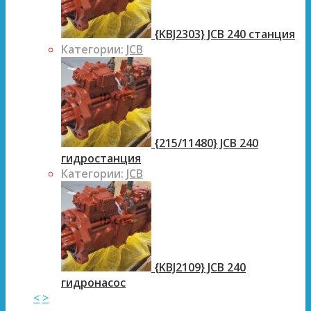
{KBJ2303} JCB 240 станция
Категории:
JCB
{215/11480} JCB 240
гидростанция
Категории:
JCB
{KBJ2109} JCB 240
гидронасос
<
>