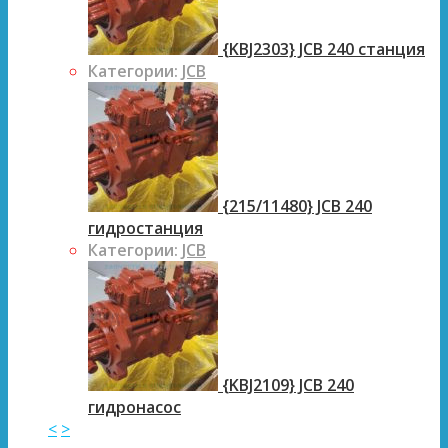
{KBJ2303} JCB 240 станция
Категории:
JCB
{215/11480} JCB 240
гидростанция
Категории:
JCB
{KBJ2109} JCB 240
гидронасос
<
>