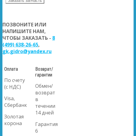
Заказать запчасть
ПОЗВОНИТЕ ИЛИ
НАПИШИТЕ НАМ,
ЧТОБЫ ЗАКАЗАТЬ -
8
(499) 638-26-65
,
gk.gidro@yandex.ru
Оплата
Возврат/
гарантии
По счету
Обмен/
(с НДС)
возврат
Visa,
в
Сбербанк
течении
14 дней
Золотая
корона
Гарантия
6