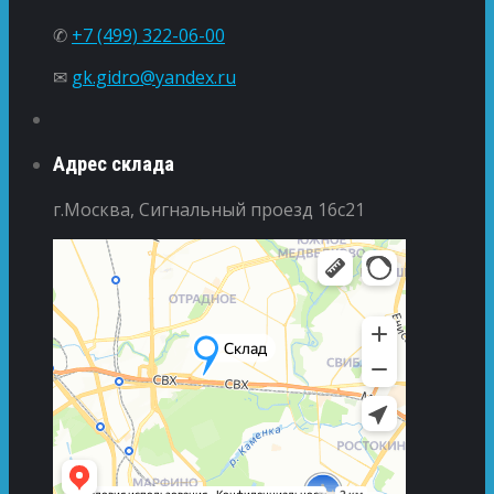
✆
+7 (499) 322-06-00
✉
gk.gidro@yandex.ru
Адрес склада
г.Москва, Сигнальный проезд 16с21