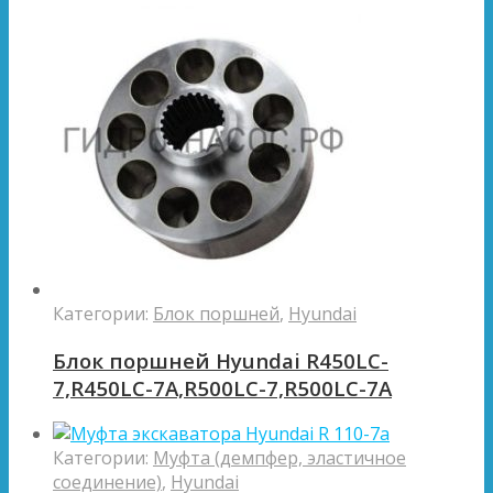
Категории:
Блок поршней
,
Hyundai
Блок поршней Hyundai R450LC-
7,R450LC-7A,R500LC-7,R500LC-7A
Категории:
Муфта (демпфер, эластичное
соединение)
,
Hyundai