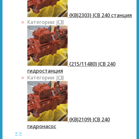
{KBJ2303} JCB 240 станция
Категории:
JCB
{215/11480} JCB 240
гидростанция
Категории:
JCB
{KBJ2109} JCB 240
гидронасос
<
>