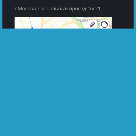
г.Москва, Сигнальный проезд 16с21
© 2013 - 2026 Гидро-насос.рф. Вся представленная на
сайте информация, касающаяся технических
характеристик, наличия на складе, стоимости
товаров, носит информационный характер и ни при
каких условиях не является публичной офертой,
определяемой положениями статьи 437