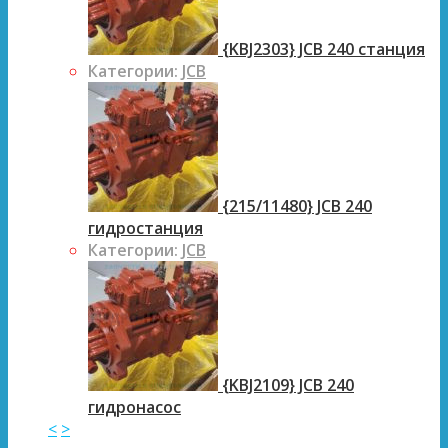
{KBJ2303} JCB 240 станция
Категории:
JCB
{215/11480} JCB 240
гидростанция
Категории:
JCB
{KBJ2109} JCB 240
гидронасос
<
>