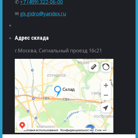
✆
+7 (499) 322-06-00
✉
gk.gidro@yandex.ru
Адрес склада
г.Москва, Сигнальный проезд 16с21