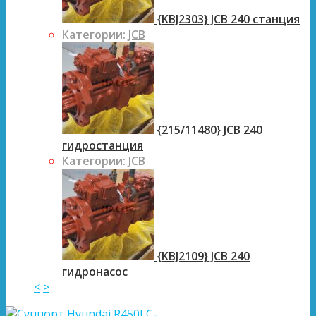
{KBJ2303} JCB 240 станция
Категории:
JCB
{215/11480} JCB 240
гидростанция
Категории:
JCB
{KBJ2109} JCB 240
гидронасос
<
>