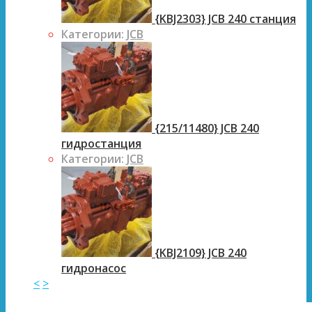
{KBJ2303} JCB 240 станция
Категории:
JCB
{215/11480} JCB 240
гидростанция
Категории:
JCB
{KBJ2109} JCB 240
гидронасос
<
>