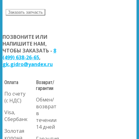
Заказать запчасть
ПОЗВОНИТЕ ИЛИ
НАПИШИТЕ НАМ,
ЧТОБЫ ЗАКАЗАТЬ -
8
(499) 638-26-65
,
gk.gidro@yandex.ru
Оплата
Возврат/
гарантии
По счету
Обмен/
(с НДС)
возврат
Visa,
в
Сбербанк
течении
14 дней
Золотая
корона
Гарантия