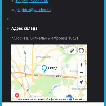
✆
+7 (499) 322-06-00
✉
gk.gidro@yandex.ru
Адрес склада
г.Москва, Сигнальный проезд 16с21