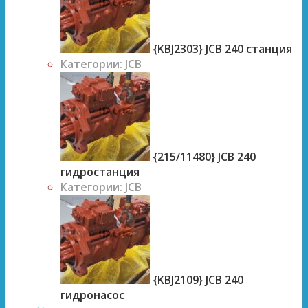
{KBJ2303} JCB 240 станция
Категории:
JCB
{215/11480} JCB 240
гидростанция
Категории:
JCB
{KBJ2109} JCB 240
гидронасос