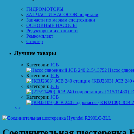
ГИДРОМОТОРЫ
ЗАПЧАСТИ НАСОСОВ по детали
Запчасти по маркам спецтехники
ОСНОВНЫЕ НАСОСЫ
Редукторы и их запчасти
Ремкомплект
Стартер
Лучшие товары
Категории:
JCB
Насос сдвое
Категории:
JCB
{KBJ2303} JCB 240 
Категории:
JCB
{215/11480} J
Категории:
JCB
{KBJ2109} JCB 2
<
>
Соединительная шестеренка 