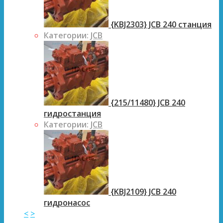
{KBJ2303} JCB 240 станция
Категории:
JCB
{215/11480} JCB 240
гидростанция
Категории:
JCB
{KBJ2109} JCB 240
гидронасос
<
>