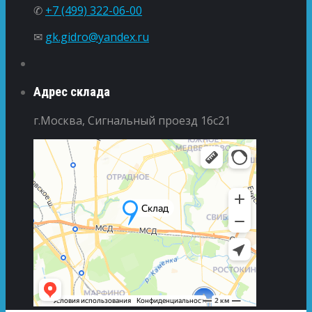
✆
+7 (499) 322-06-00
✉
gk.gidro@yandex.ru
Адрес склада
г.Москва, Сигнальный проезд 16с21