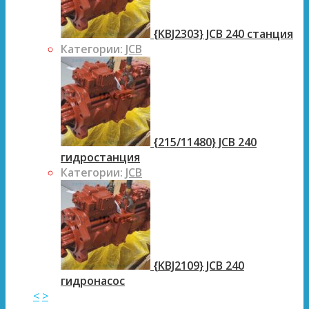
{KBJ2303} JCB 240 станция
Категории:
JCB
{215/11480} JCB 240
гидростанция
Категории:
JCB
{KBJ2109} JCB 240
гидронасос
<
>