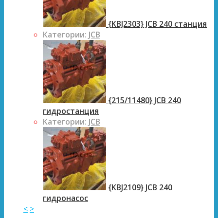
{KBJ2303} JCB 240 станция
Категории:
JCB
{215/11480} JCB 240
гидростанция
Категории:
JCB
{KBJ2109} JCB 240
гидронасос
<
>