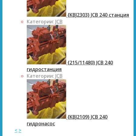
{KBJ2303} JCB 240 станция
Категории:
JCB
{215/11480} JCB 240
гидростанция
Категории:
JCB
{KBJ2109} JCB 240
гидронасос
<
>