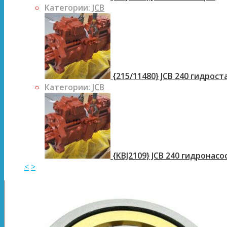
Категории:
JCB
{215/11480} JCB 240 гидрос
Категории:
JCB
{KBJ2109} JCB 240 гидронасо
<
>