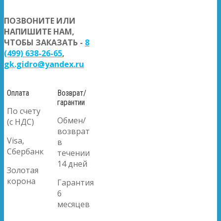
ПОЗВОНИТЕ ИЛИ
НАПИШИТЕ НАМ,
ЧТОБЫ ЗАКАЗАТЬ -
8
(499) 638-26-65
,
gk.gidro@yandex.ru
Оплата
Возврат/
гарантии
По счету
Обмен/
(с НДС)
возврат
Visa,
в
Сбербанк
течении
14 дней
Золотая
корона
Гарантия
6
месяцев