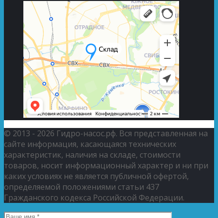
© 2013 - 2026 Гидро-насос.рф. Вся представленная на
сайте информация, касающаяся технических
характеристик, наличия на складе, стоимости
товаров, носит информационный характер и ни при
каких условиях не является публичной офертой,
определяемой положениями статьи 437
Гражданского кодекса Российской Федерации.