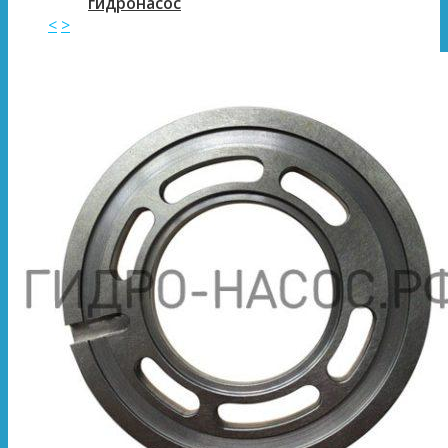
гидронасос
<
>