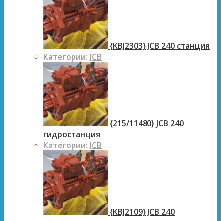
{KBJ2303} JCB 240 станция
Категории:
JCB
{215/11480} JCB 240
гидростанция
Категории:
JCB
{KBJ2109} JCB 240