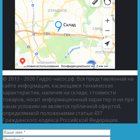
© 2013 - 2026 Гидро-насос.рф. Вся представленная на
сайте информация, касающаяся технических
характеристик, наличия на складе, стоимости
товаров, носит информационный характер и ни при
каких условиях не является публичной офертой,
определяемой положениями статьи 437
Гражданского кодекса Российской Федерации.