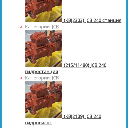
{KBJ2303} JCB 240 станция
Категории:
JCB
{215/11480} JCB 240
гидростанция
Категории:
JCB
{KBJ2109} JCB 240
гидронасос