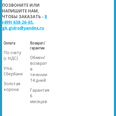
ПОЗВОНИТЕ ИЛИ
НАПИШИТЕ НАМ,
ЧТОБЫ ЗАКАЗАТЬ -
8
(499) 638-26-65
,
gk.gidro@yandex.ru
Оплата
Возврат/
гарантии
По счету
Обмен/
(с НДС)
возврат
Visa,
в
Сбербанк
течении
14 дней
Золотая
корона
Гарантия
6
месяцев