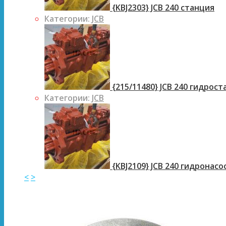
{KBJ2303} JCB 240 станция
Категории:
JCB
{215/11480} JCB 240 гидрос
Категории:
JCB
{KBJ2109} JCB 240 гидронасо
<
>