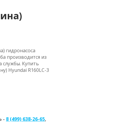
тина)
а) гидронасоса
йба производится из
 службы. Купить
у) Hyundai R160LC-3
 -
8 (499) 638-26-65
,