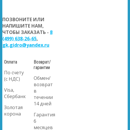
ПОЗВОНИТЕ ИЛИ
НАПИШИТЕ НАМ,
ЧТОБЫ ЗАКАЗАТЬ -
8
(499) 638-26-65
,
gk.gidro@yandex.ru
Оплата
Возврат/
гарантии
По счету
Обмен/
(с НДС)
возврат
Visa,
в
Сбербанк
течении
14 дней
Золотая
корона
Гарантия
6
месяцев