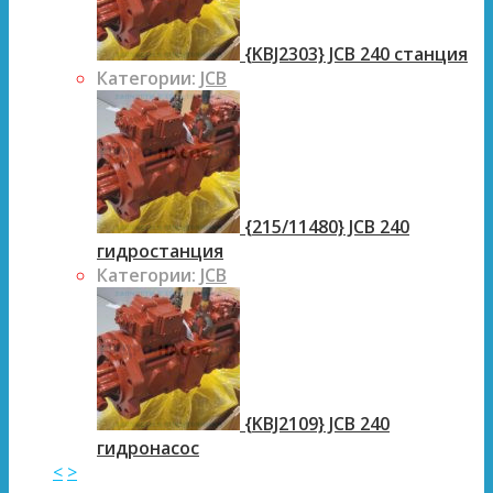
{KBJ2303} JCB 240 станция
Категории:
JCB
{215/11480} JCB 240
гидростанция
Категории:
JCB
{KBJ2109} JCB 240
гидронасос
<
>