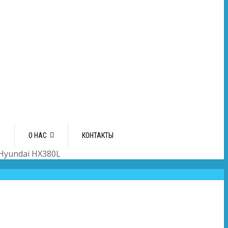
А
О НАС
КОНТАКТЫ
Hyundai HX380L