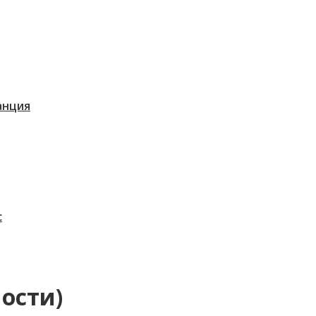
танция
с
ости)