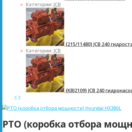
Категории:
JCB
{215/11480} JCB 240 гидрос
Категории:
JCB
{KBJ2109} JCB 240 гидронасо
<
>
PTO (коробка отбора мощн