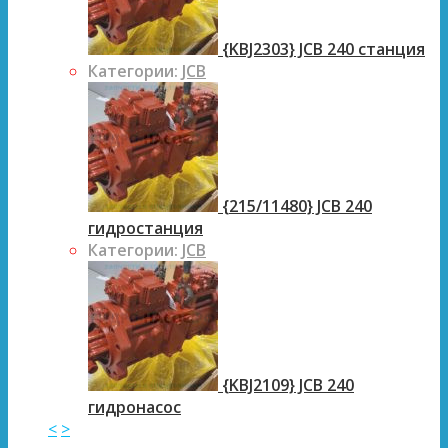
{KBJ2303} JCB 240 станция
Категории:
JCB
{215/11480} JCB 240
гидростанция
Категории:
JCB
{KBJ2109} JCB 240
гидронасос
<
>