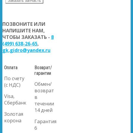
Заказать запчасть
ПОЗВОНИТЕ ИЛИ
НАПИШИТЕ НАМ,
ЧТОБЫ ЗАКАЗАТЬ -
8
(499) 638-26-65
,
gk.gidro@yandex.ru
Оплата
Возврат/
гарантии
По счету
Обмен/
(с НДС)
возврат
Visa,
в
Сбербанк
течении
14 дней
Золотая
корона
Гарантия
6