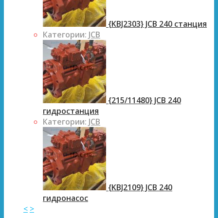
{KBJ2303} JCB 240 станция
Категории:
JCB
{215/11480} JCB 240
гидростанция
Категории:
JCB
{KBJ2109} JCB 240
гидронасос
<
>