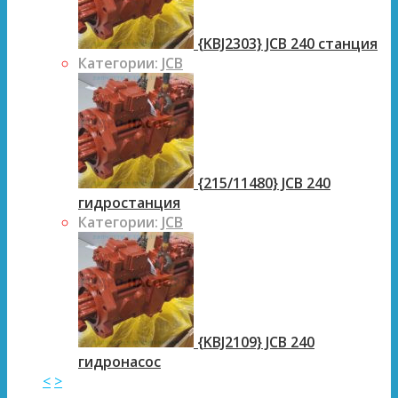
{KBJ2303} JCB 240 станция
Категории:
JCB
{215/11480} JCB 240
гидростанция
Категории:
JCB
{KBJ2109} JCB 240
гидронасос
<
>