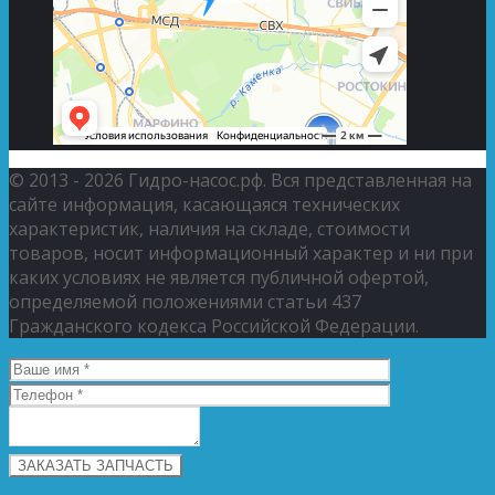
© 2013 - 2026 Гидро-насос.рф. Вся представленная на
сайте информация, касающаяся технических
характеристик, наличия на складе, стоимости
товаров, носит информационный характер и ни при
каких условиях не является публичной офертой,
определяемой положениями статьи 437
Гражданского кодекса Российской Федерации.