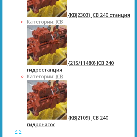
{KBJ2303} JCB 240 станция
Категории:
JCB
{215/11480} JCB 240
гидростанция
Категории:
JCB
{KBJ2109} JCB 240
гидронасос
<
>