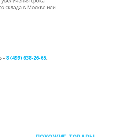
 увеличения срока
со склада в Москве или
 -
8 (499) 638-26-65
,