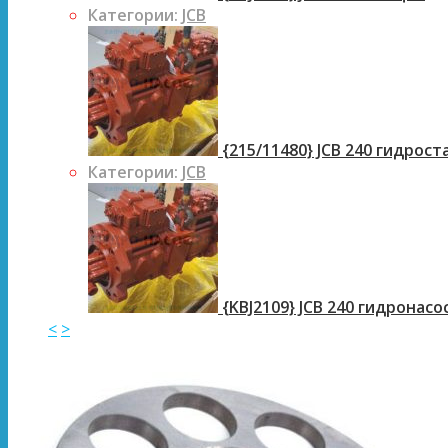
Категории:
JCB
{215/11480} JCB 240 гидрос
Категории:
JCB
{KBJ2109} JCB 240 гидронасо
<
>