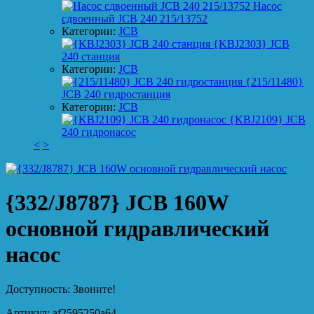
Насос
сдвоенный JCB 240 215/13752
Категории:
JCB
{KBJ2303} JCB
240 станция
Категории:
JCB
{215/11480}
JCB 240 гидростанция
Категории:
JCB
{KBJ2109} JCB
240 гидронасос
<
>
{332/J8787} JCB 160W
основной гидравлический
насоc
Доступность:
Звоните!
Артикул:
af2595250a64