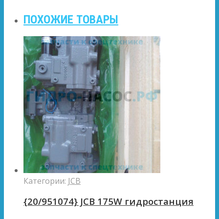
ПОХОЖИЕ ТОВАРЫ
Категории:
JCB
{20/951074} JCB 175W гидростанция