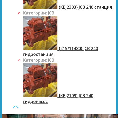
{KBJ2303} JCB 240 станция
Категории:
JCB
{215/11480} JCB 240
гидростанция
Категории:
JCB
{KBJ2109} JCB 240
гидронасос
<
>