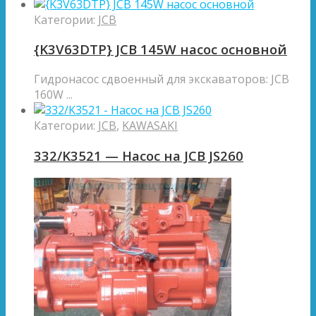
Категории:
JCB
{K3V63DTP} JCB 145W насос основной
Гидронасос сдвоенный для экскаваторов: JCB
160W ...
Категории:
JCB
,
KAWASAKI
332/K3521 — Насос на JCB JS260