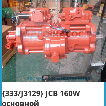
{333/J3129} JCB 160W
основной