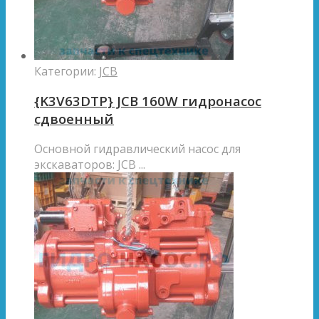
Категории:
JCB
{K3V63DTP} JCB 160W гидронасос
сдвоенный
Основной гидравлический насоc для
экскаваторов: JCB ...